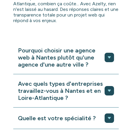
Atlantique, combien ça coûte... Avec Azelty, rien
n'est laissé au hasard. Des réponses claires et une
transparence totale pour un projet web qui
répond à vos enjeux.
Pourquoi choisir une agence
web à Nantes plutôt qu'une
agence d'une autre ville ?
Si vous êtes sur cette page, c’est que
vous êtes à Nantes ou en Loire-
Avec quels types d'entreprises
Atlantique.
Et ça, ce n’est pas anodin.
travaillez-vous à Nantes et en
On attache énormément d’importance au
Loire-Atlantique ?
fait de
se rencontrer, de se déplacer
chez vous
, de comprendre comment vous
Nous accompagnons des entreprises de
fonctionnez, vos valeurs, vos méthodes,
tous secteurs : industrie, numérique,
Quelle est votre spécialité ?
votre quotidien. Pour nous,
s’imprégner
santé, agroalimentaire, énergie, services,
de qui vous êtes vraiment est une étape
éducation…
Notre conviction, c’est que
indispensable à la réussite d’un projet.
Il
Azelty est une
agence web spécialisée