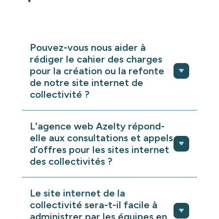
Pouvez-vous nous aider à
rédiger le cahier des charges
pour la création ou la refonte
de notre site internet de
collectivité ?
Oui. L’agence web Azelty spécialisée dans
la création de sites internet pour
L'agence web Azelty répond-
collectivités et mairies, accompagne les
elle aux consultations et appels
acteurs publics dès la phase de cadrage.
d’offres pour les sites internet
Nous vous aidons à rédiger un cahier des
des collectivités ?
charges complet et structuré intégrant les
objectifs du site internet de la collectivité,
Oui. L’équipe Azelty a une solide
les publics ciblés (usagers, associations,
expérience des consultations, marchés
Le site internet de la
entreprises, nouveaux arrivants),
publics et appels d’offres liés à la création
l’arborescence, les fonctionnalités
collectivité sera-t-il facile à
ou la refonte de sites internet de
attendues, les contraintes réglementaires,
administrer par les équipes en