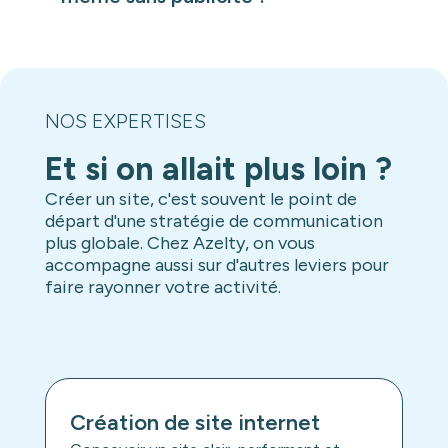
Sellsy) ou à vos outils marketing afin
d’automatiser le traitement des leads, le
Oui.
suivi commercial et les relances.
Une landing page peut également être
Ces intégrations permettent de gagner du
utilisée pour le référencement naturel,
temps et de mieux exploiter les contacts
l’emailing, les réseaux sociaux ou des
générés.
campagnes internes.
NOS EXPERTISES
Elle permet de cibler précisément une
offre ou un service et d’adapter le
Et si on allait plus loin ?
message au contexte de recherche de
Créer un site, c'est souvent le point de
l’utilisateur.
départ d'une stratégie de communication
plus globale. Chez Azelty, on vous
accompagne aussi sur d'autres leviers pour
faire rayonner votre activité.
Création de site internet