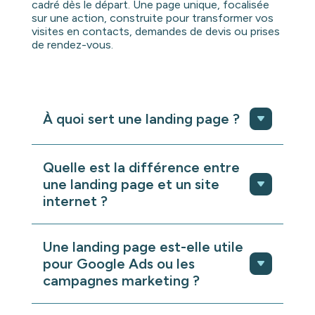
cadré dès le départ. Une page unique, focalisée
sur une action, construite pour transformer vos
visites en contacts, demandes de devis ou prises
de rendez-vous.
À quoi sert une landing page ?
Une landing page a un objectif unique et
mesurable : générer des contacts,
Quelle est la différence entre
déclencher une prise de rendez-vous,
une landing page et un site
vendre un produit ou valider l’intérêt pour
internet ?
une offre.
Contrairement à une page classique, elle
Un site internet a une vocation globale :
est conçue pour aller droit au but, sans
présenter l’entreprise, ses offres, ses
Une landing page est-elle utile
navigation inutile ni distraction. Tout est
valeurs et rassurer sur le long terme.
pour Google Ads ou les
pensé pour guider l’utilisateur vers une
Une landing page, elle, répond à un objectif
action précise.
campagnes marketing ?
ponctuel et ciblé. Elle est souvent utilisée
dans le cadre d’une campagne marketing,
Oui, c’est même l’un des usages les plus
d’un lancement ou d’une action