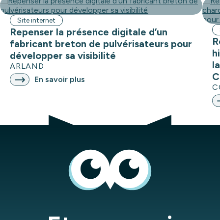
Site internet
Repenser la présence digitale d’un
R
fabricant breton de pulvérisateurs pour
h
développer sa visibilité
l
ARLAND
C
En savoir plus
C