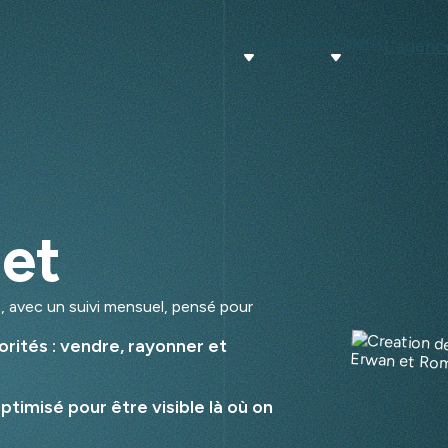
Expertises
Enjeux
L'agenc
net
, avec un suivi mensuel, pensé pour
iorités : vendre, rayonner et
timisé pour être visible là où on