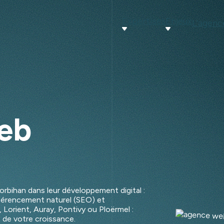
Expertises
Enjeux
L'agenc
eb
rbihan dans leur développement digital :
éférencement naturel (SEO) et
orient, Auray, Pontivy ou Ploërmel :
 de votre croissance.