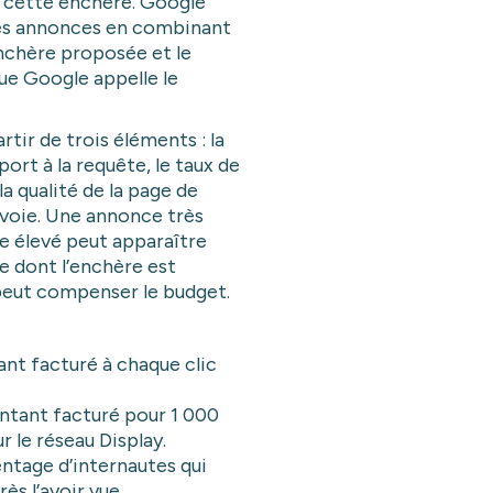
 cette enchère. Google
des annonces en combinant
enchère proposée et le
que Google appelle le
rtir de trois éléments : la
ort à la requête, le taux de
la qualité de la page de
envoie. Une annonce très
e élevé peut apparaître
 dont l’enchère est
 peut compenser le budget.
nt facturé à chaque clic
ntant facturé pour 1 000
ur le réseau Display.
ntage d’internautes qui
ès l’avoir vue.