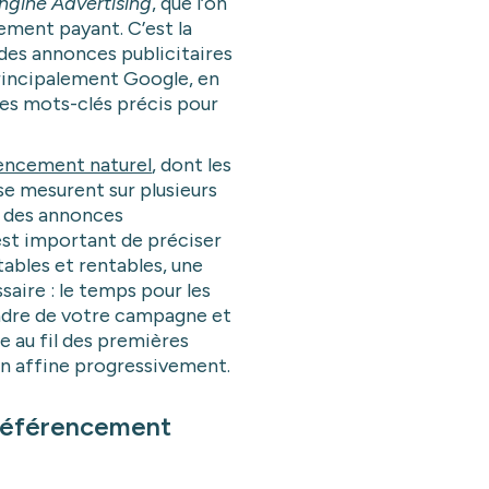
ngine Advertising
, que l’on
ement payant. C’est la
 des annonces publicitaires
principalement Google, en
es mots-clés précis pour
.
rencement naturel
, dont les
 se mesurent sur plusieurs
r des annonces
st important de préciser
tables et rentables, une
aire : le temps pour les
ndre de votre campagne et
ge au fil des premières
n affine progressivement.
 référencement