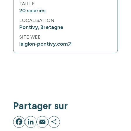
TAILLE
20 salariés
LOCALISATION
Pontivy, Bretagne
SITE WEB
laiglon-pontivy.com
Un projet ?
Lançons-nous !
Partager sur
Facebook
LinkedIn
Email
Partager