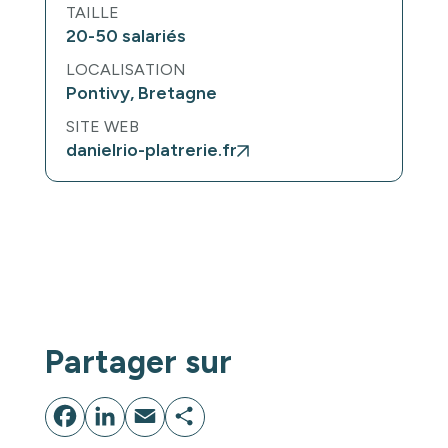
TAILLE
20-50 salariés
LOCALISATION
Pontivy, Bretagne
SITE WEB
danielrio-platrerie.fr
Un projet ?
Lançons-nous !
Partager sur
Facebook
LinkedIn
Email
Partager